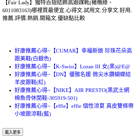
【Fair Lady】獨特百摺結飾高跟踝靴(橄欖綠、
6011083163)哪裡買最便宜.心得文.試用文.分享文.好用.
推薦.評價.熱銷.開箱文.優缺點比較
好康推薦心得~【CUMAR】幸福新娘 珍珠花朵高
跟美鞋(白銀色)
好康推薦心得~【K-Swiss】Lozan III 女(黑)@E@
好康推薦心得~【DN】優雅名媛 微尖水鑽蝴蝶結
羊皮跟鞋(紅)
好康推薦心得~【NIKE】AIR PRESTO(黑武士網
棉魚骨休閒鞋-305919-501)
好康推薦心得~【effie】effie 個性涼夏 真皮雙條帶
小坡跟涼鞋(藍)
載入更多