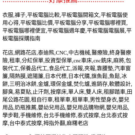
衣服,褲子,平板電腦比較,平板電腦開箱文,平板電腦使
用心得,平板電腦比價,平板電腦分享,平板電腦哪裡買,
平板電腦哪裡便宜,平板電腦週年慶,平板電腦電腦展,平
板電腦採購指南
花店,網路花店,泰迪熊,CNC,中古機械,醫療險,終身醫療
險,租車,分紅保單,投資型保單,cnc車床,cnc銑床,麻將,包
裝代工,保養品代工,食品代工,派報,夾報,靠腰墊,汽車窗
簾,隔熱膜,遮陽簾,日本代標,日本代購,旗魚鬆,魚鬆,冰
餅,三明治冰餅,金爐,環保金爐,焚化爐,進銷存,軟體設計,
腳臭,易夏貼,止汗劑,按摩床,單人床,雙人床,租腳踏車,田
尾公路花園,租自行車,租單車,租單車,男性塑身衣,嬰兒
用品,奶瓶推薦,嬰幼兒用品,嬰兒用品購物網,嬰兒用品,
學步鞋,手機維修,台北手機維修,泰式按摩,台北泰式按
摩,台中泰式按摩,拇指外翻,麻糬老店