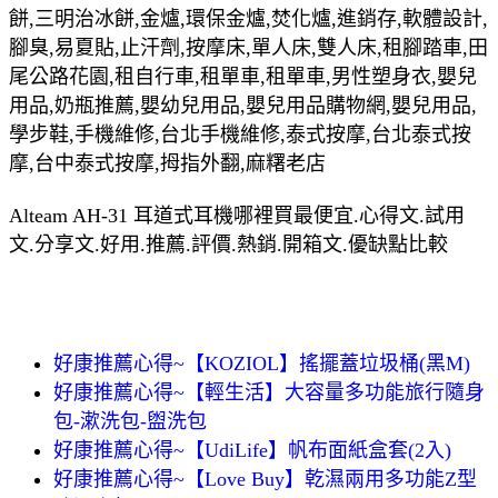
餅,三明治冰餅,金爐,環保金爐,焚化爐,進銷存,軟體設計,
腳臭,易夏貼,止汗劑,按摩床,單人床,雙人床,租腳踏車,田
尾公路花園,租自行車,租單車,租單車,男性塑身衣,嬰兒
用品,奶瓶推薦,嬰幼兒用品,嬰兒用品購物網,嬰兒用品,
學步鞋,手機維修,台北手機維修,泰式按摩,台北泰式按
摩,台中泰式按摩,拇指外翻,麻糬老店
Alteam AH-31 耳道式耳機哪裡買最便宜.心得文.試用
文.分享文.好用.推薦.評價.熱銷.開箱文.優缺點比較
好康推薦心得~【KOZIOL】搖擺蓋垃圾桶(黑M)
好康推薦心得~【輕生活】大容量多功能旅行隨身
包-漱洗包-盥洗包
好康推薦心得~【UdiLife】帆布面紙盒套(2入)
好康推薦心得~【Love Buy】乾濕兩用多功能Z型