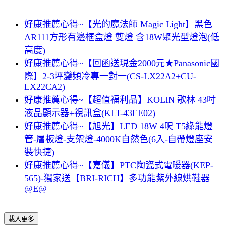
好康推薦心得~【光的魔法師 Magic Light】黑色
AR111方形有邊框盒燈 雙燈 含18W聚光型燈泡(低
高度)
好康推薦心得~【回函送現金2000元★Panasonic國
際】2-3坪變頻冷專一對一(CS-LX22A2+CU-
LX22CA2)
好康推薦心得~【超值福利品】KOLIN 歌林 43吋
液晶顯示器+視訊盒(KLT-43EE02)
好康推薦心得~【旭光】LED 18W 4呎 T5綠能燈
管-層板燈-支架燈-4000K自然色(6入-自帶燈座安
裝快捷)
好康推薦心得~【嘉儀】PTC陶瓷式電暖器(KEP-
565)-獨家送【BRI-RICH】多功能紫外線烘鞋器
@E@
載入更多