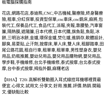
板電腦採購指南
花店,網路花店,泰迪熊,CNC,中古機械,醫療險,終身醫療
險,租車,分紅保單,投資型保單,cnc車床,cnc銑床,麻將,包
裝代工,保養品代工,食品代工,派報,夾報,靠腰墊,汽車窗
簾,隔熱膜,遮陽簾,日本代標,日本代購,旗魚鬆,魚鬆,冰
餅,三明治冰餅,金爐,環保金爐,焚化爐,進銷存,軟體設計,
腳臭,易夏貼,止汗劑,按摩床,單人床,雙人床,租腳踏車,田
尾公路花園,租自行車,租單車,租單車,男性塑身衣,嬰兒
用品,奶瓶推薦,嬰幼兒用品,嬰兒用品購物網,嬰兒用品,
學步鞋,手機維修,台北手機維修,泰式按摩,台北泰式按
摩,台中泰式按摩,拇指外翻,麻糬老店
【RHA】T20i 高解析雙動圈入耳式線控耳機哪裡買最
便宜.心得文.試用文.分享文.好用.推薦.評價.熱銷.開箱
文.優缺點比較