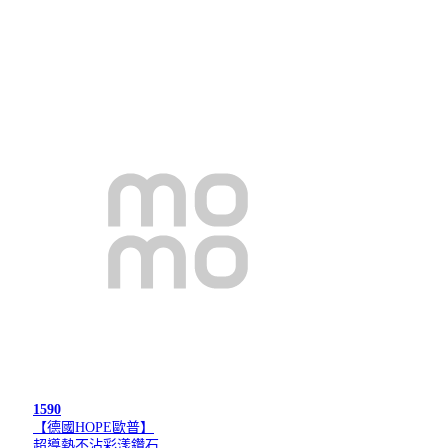
1590
【德國HOPE歐普】
超導熱不沾彩漾鑽石