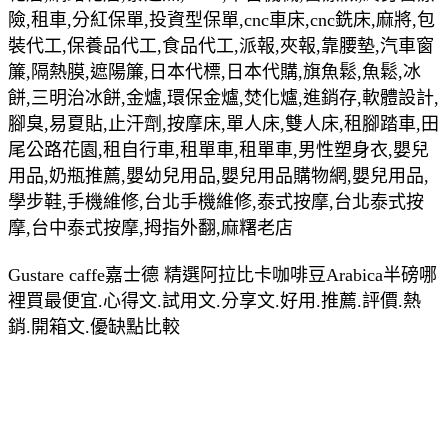
險,租車,分紅保單,投資型保單,cnc車床,cnc銑床,麻將,包
裝代工,保養品代工,食品代工,派報,夾報,靠腰墊,汽車窗
簾,隔熱膜,遮陽簾,日本代標,日本代購,旗魚鬆,魚鬆,冰
餅,三明治冰餅,金爐,環保金爐,焚化爐,進銷存,軟體設計,
腳臭,易夏貼,止汗劑,按摩床,單人床,雙人床,租腳踏車,田
尾公路花園,租自行車,租單車,租單車,男性塑身衣,嬰兒
用品,奶瓶推薦,嬰幼兒用品,嬰兒用品購物網,嬰兒用品,
學步鞋,手機維修,台北手機維修,泰式按摩,台北泰式按
摩,台中泰式按摩,拇指外翻,麻糬老店
Gustare caffe嘉士德 精選阿拉比卡咖啡豆Arabica半磅哪
裡買最便宜.心得文.試用文.分享文.好用.推薦.評價.熱
銷.開箱文.優缺點比較