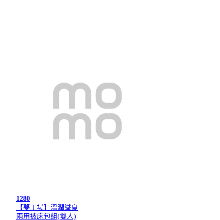
1280
【夢工場】溫潤織夏
兩用被床包組(雙人)