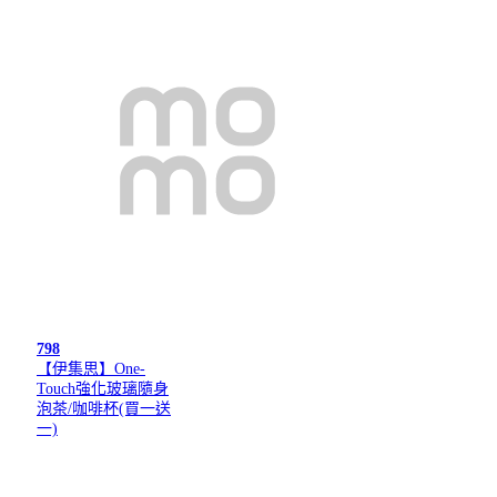
798
【伊集思】One-
Touch強化玻璃隨身
泡茶/咖啡杯(買一送
一)