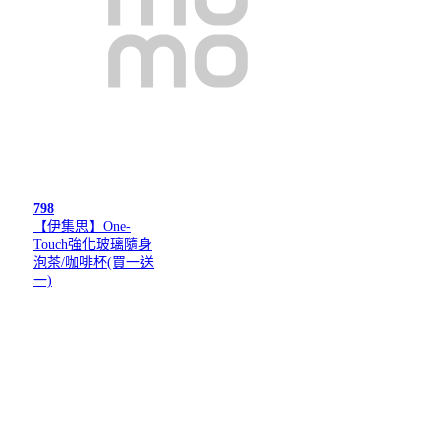
798
【伊集思】One-
Touch強化玻璃隨身
泡茶/咖啡杯(買一送
一)