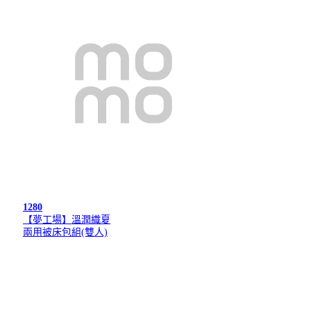
1280
【夢工場】溫潤織夏
兩用被床包組(雙人)