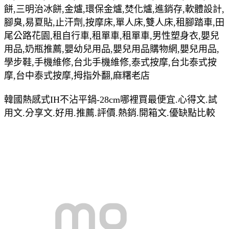
餅,三明治冰餅,金爐,環保金爐,焚化爐,進銷存,軟體設計,
腳臭,易夏貼,止汗劑,按摩床,單人床,雙人床,租腳踏車,田
尾公路花園,租自行車,租單車,租單車,男性塑身衣,嬰兒
用品,奶瓶推薦,嬰幼兒用品,嬰兒用品購物網,嬰兒用品,
學步鞋,手機維修,台北手機維修,泰式按摩,台北泰式按
摩,台中泰式按摩,拇指外翻,麻糬老店
韓國熱感式IH不沾平鍋-28cm哪裡買最便宜.心得文.試
用文.分享文.好用.推薦.評價.熱銷.開箱文.優缺點比較