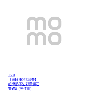
1590
【德國HOPE歐普】
超導熱不沾彩漾鑽石
雙鍋組(三件組)