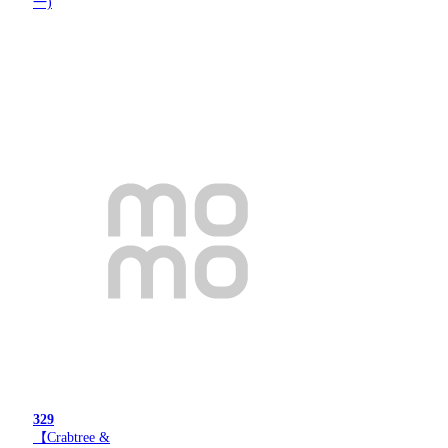
一)
329
【Crabtree &