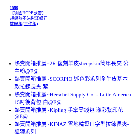
1590
【德國HOPE歐普】
超導熱不沾彩漾鑽石
雙鍋組(三件組)
熱賣開箱推薦~2R 復刻羊皮sheepskin簡單長夾 公
主粉@E@
熱賣開箱推薦~SCORPIO 迷色彩系列全牛皮基本
款拉鍊長夾 紫
熱賣開箱推薦~Herschel Supply Co. - Little America
15吋後背包 白@E@
熱賣開箱推薦~Kipling 手拿零錢包 漾彩紫印花
@E@
熱賣開箱推薦~KINAZ 雪地精靈ㄇ字型拉鍊長夾-
狐狸系列