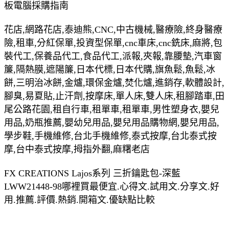
板電腦採購指南
花店,網路花店,泰迪熊,CNC,中古機械,醫療險,終身醫療
險,租車,分紅保單,投資型保單,cnc車床,cnc銑床,麻將,包
裝代工,保養品代工,食品代工,派報,夾報,靠腰墊,汽車窗
簾,隔熱膜,遮陽簾,日本代標,日本代購,旗魚鬆,魚鬆,冰
餅,三明治冰餅,金爐,環保金爐,焚化爐,進銷存,軟體設計,
腳臭,易夏貼,止汗劑,按摩床,單人床,雙人床,租腳踏車,田
尾公路花園,租自行車,租單車,租單車,男性塑身衣,嬰兒
用品,奶瓶推薦,嬰幼兒用品,嬰兒用品購物網,嬰兒用品,
學步鞋,手機維修,台北手機維修,泰式按摩,台北泰式按
摩,台中泰式按摩,拇指外翻,麻糬老店
FX CREATIONS Lajos系列 三折鑰匙包-深藍
LWW21448-98哪裡買最便宜.心得文.試用文.分享文.好
用.推薦.評價.熱銷.開箱文.優缺點比較