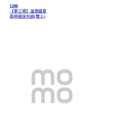
1280
【夢工場】溫潤織夏
兩用被床包組(雙人)