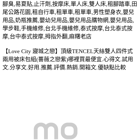
腳臭,易夏貼,止汗劑,按摩床,單人床,雙人床,租腳踏車,田
尾公路花園,租自行車,租單車,租單車,男性塑身衣,嬰兒
用品,奶瓶推薦,嬰幼兒用品,嬰兒用品購物網,嬰兒用品,
學步鞋,手機維修,台北手機維修,泰式按摩,台北泰式按
摩,台中泰式按摩,拇指外翻,麻糬老店
【Love City 寢城之戀】頂級TENCEL天絲雙人四件式
兩用被床包組(薔薇之戀紫)哪裡買最便宜.心得文.試用
文.分享文.好用.推薦.評價.熱銷.開箱文.優缺點比較