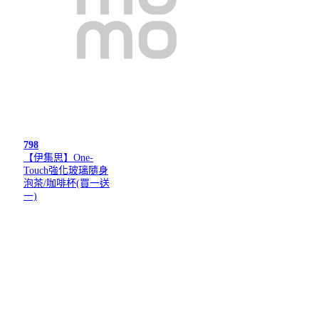
798
【伊集思】One-
Touch強化玻璃隨身
泡茶/咖啡杯(買一送
一)