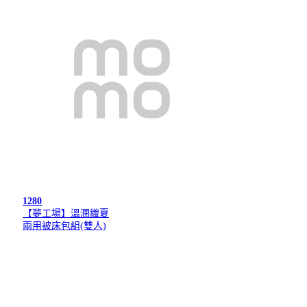
1280
【夢工場】溫潤織夏
兩用被床包組(雙人)