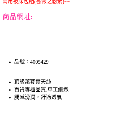
兩用被床包組(薔薇之戀紫)~~
商品網址:
品號：4005429
頂級萊賽爾天絲
百貨專櫃品質,車工細緻
觸感滑潤，舒適透氣