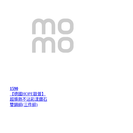
1590
【德國HOPE歐普】
超導熱不沾彩漾鑽石
雙鍋組(三件組)