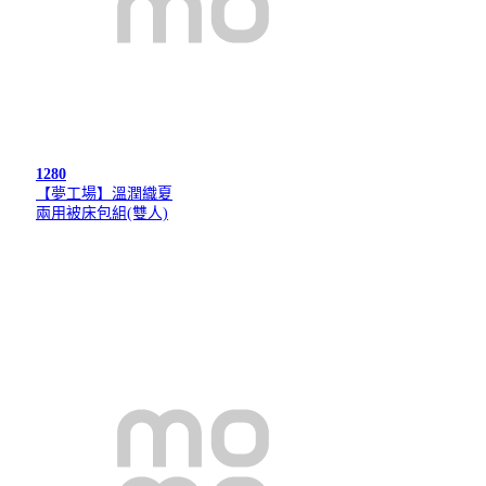
1280
【夢工場】溫潤織夏
兩用被床包組(雙人)