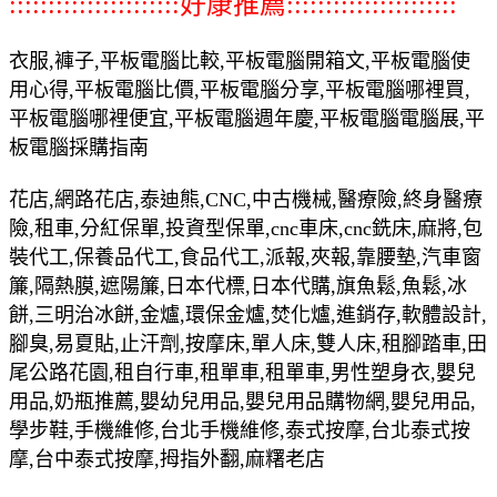
::::::::::::::::::::::好康推薦::::::::::::::::::::::
衣服,褲子,平板電腦比較,平板電腦開箱文,平板電腦使
用心得,平板電腦比價,平板電腦分享,平板電腦哪裡買,
平板電腦哪裡便宜,平板電腦週年慶,平板電腦電腦展,平
板電腦採購指南
花店,網路花店,泰迪熊,CNC,中古機械,醫療險,終身醫療
險,租車,分紅保單,投資型保單,cnc車床,cnc銑床,麻將,包
裝代工,保養品代工,食品代工,派報,夾報,靠腰墊,汽車窗
簾,隔熱膜,遮陽簾,日本代標,日本代購,旗魚鬆,魚鬆,冰
餅,三明治冰餅,金爐,環保金爐,焚化爐,進銷存,軟體設計,
腳臭,易夏貼,止汗劑,按摩床,單人床,雙人床,租腳踏車,田
尾公路花園,租自行車,租單車,租單車,男性塑身衣,嬰兒
用品,奶瓶推薦,嬰幼兒用品,嬰兒用品購物網,嬰兒用品,
學步鞋,手機維修,台北手機維修,泰式按摩,台北泰式按
摩,台中泰式按摩,拇指外翻,麻糬老店