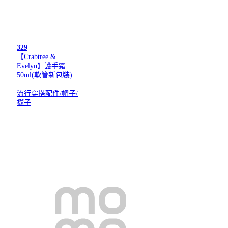
329
【Crabtree &
Evelyn】護手霜
50ml(軟管新包裝)
流行穿搭配件/帽子/
襪子