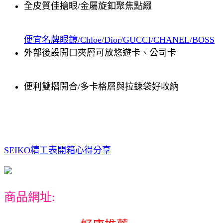
全皮質佳搶眼/金屬旋釦聚焦點綴
便宜名牌眼鏡/Chloe/Dior/GUCCI/CHANEL/BOSS
外部後設開口夾層可放悠遊卡、公司卡
便利雙摺開合/多卡格層與拉鍊袋好收納
SEIKO精工表開箱心得分享
商品網址: