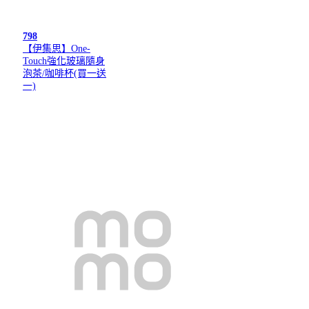
798
【伊集思】One-
Touch強化玻璃隨身
泡茶/咖啡杯(買一送
一)