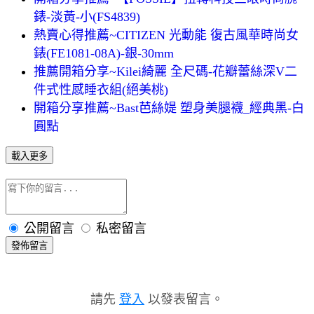
錶-淡黃-小(FS4839)
熱賣心得推薦~CITIZEN 光動能 復古風華時尚女
錶(FE1081-08A)-銀-30mm
推薦開箱分享~Kilei綺麗 全尺碼-花瓣蕾絲深V二
件式性感睡衣組(絕美桃)
開箱分享推薦~Bast芭絲媞 塑身美腿襪_經典黑-白
圓點
載入更多
公開留言
私密留言
發佈留言
請先
登入
以發表留言。