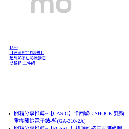
1590
【德國HOPE歐普】
超導熱不沾彩漾鑽石
雙鍋組(三件組)
開箱分享推薦~【CASIO】卡西歐G-SHOCK 雙顯
重機鬧鈴電子錶-藍(GA-310-2A)
開箱分享推薦~【FOSSIL】扭轉科技三眼時尚腕