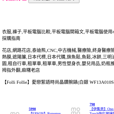
衣服,褲子,平板電腦比較,平板電腦開箱文,平板電腦使用
採購指南
花店,網路花店,泰迪熊,CNC,中古機械,醫療險,終身醫療險
熱膜,遮陽簾,日本代標,日本代購,旗魚鬆,魚鬆,冰餅,三明
園,租自行車,租單車,租單車,男性塑身衣,嬰兒用品,奶瓶
拇指外翻,麻糬老店
【Folli Follie】愛戀絮語時尚晶鑽腕錶(白銀 WF13
798
5990
【伊集思】One
【EPSON】Runsense
Touch強化玻