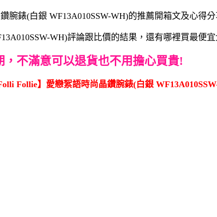
晶鑽腕錶(白銀 WF13A010SSW-WH)的推薦開箱文及心得分
銀 WF13A010SSW-WH)評論跟比價的結果，還有哪裡買最
期，不滿意可以退貨也不用擔心買貴!
li Follie】愛戀絮語時尚晶鑽腕錶(白銀 WF13A010SSW-