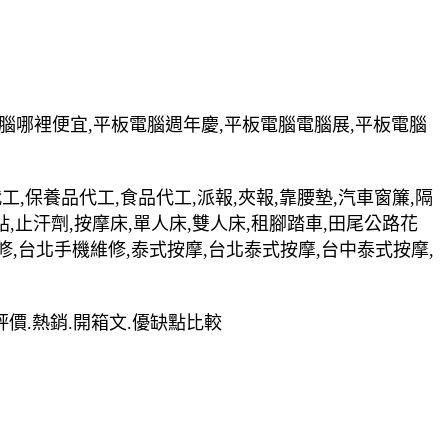
電腦哪裡便宜,平板電腦週年慶,平板電腦電腦展,平板電腦
裝代工,保養品代工,食品代工,派報,夾報,靠腰墊,汽車窗簾,隔
貼,止汗劑,按摩床,單人床,雙人床,租腳踏車,田尾公路花
修,台北手機維修,泰式按摩,台北泰式按摩,台中泰式按摩,
薦.評價.熱銷.開箱文.優缺點比較