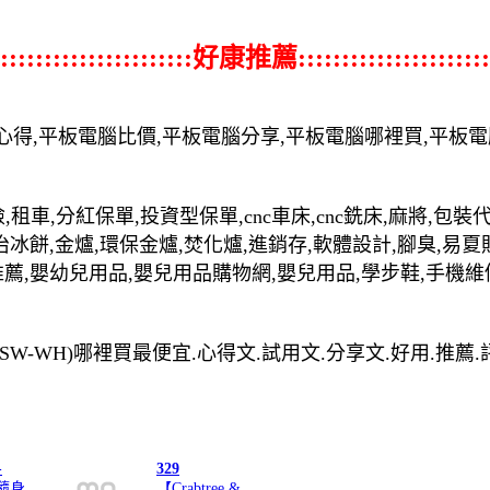
::::::::::::::::::::::好康推薦::::::::::::::::::::::
心得,平板電腦比價,平板電腦分享,平板電腦哪裡買,平板
,租車,分紅保單,投資型保單,cnc車床,cnc銑床,麻將,包
治冰餅,金爐,環保金爐,焚化爐,進銷存,軟體設計,腳臭,易夏
推薦,嬰幼兒用品,嬰兒用品購物網,嬰兒用品,學步鞋,手機維
A010SSW-WH)哪裡買最便宜.心得文.試用文.分享文.好用.推
-
329
璃隨身
【Crabtree &