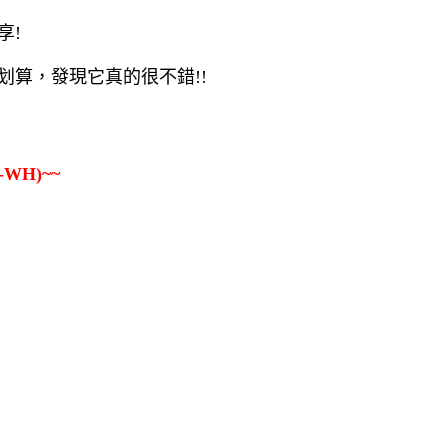
享!
便宜划算，發現它真的很不錯!!
WH)~~