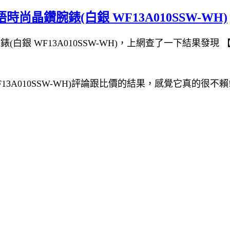
絮語時尚晶鑽腕錶(白銀 WF13A010SSW-WH)
(白銀 WF13A010SSW-WH)，上網查了一下結果發現 【F
WF13A010SSW-WH)評論跟比價的結果，感覺它真的很不賴!