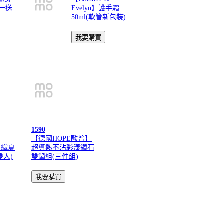
買一送
Evelyn】護手霜
50ml(軟管新包裝)
1590
【德國HOPE歐普】
潤織夏
超導熱不沾彩漾鑽石
雙人)
雙鍋組(三件組)