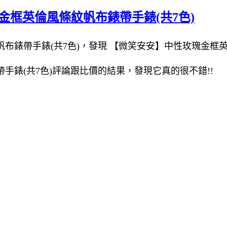
金框英倫風條紋帆布錶帶手錶(共7色)
錶帶手錶(共7色)，發現 【微笑安安】中性玫瑰金框英
錶(共7色)評論跟比價的結果，發現它真的很不錯!!