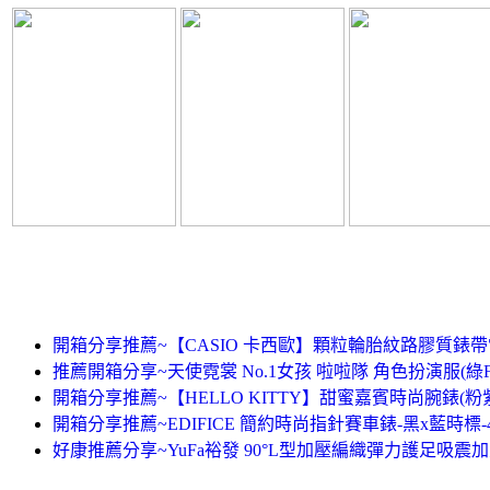
開箱分享推薦~【CASIO 卡西歐】顆粒輪胎紋路膠質錶帶電子
推薦開箱分享~天使霓裳 No.1女孩 啦啦隊 角色扮演服(綠F
開箱分享推薦~【HELLO KITTY】甜蜜嘉賓時尚腕錶(粉紫 L
開箱分享推薦~EDIFICE 簡約時尚指針賽車錶-黑x藍時標-4
好康推薦分享~YuFa裕發 90°L型加壓編織彈力護足吸震加大船