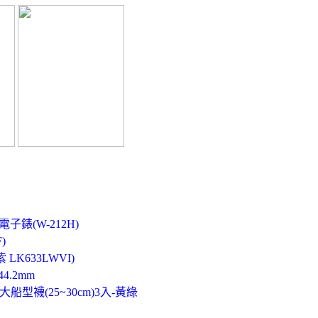
錶(W-212H)
)
K633LWVI)
4.2mm
型襪(25~30cm)3入-黃綠