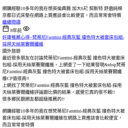
網購經驗10多年的我在想英倫典雅 加大6尺 契斯特 舒適純棉
京都日式床墊在網路上買應該會比較便宜，而且常常會特價
繼續閱讀
8年前
好康推薦心得~梵蒂尼Famttini-經典灰藍 撞色特大被套床包組-
採用天絲萊賽爾纖維
國外旅遊
最近很多朋友在討論梵蒂尼Famttini-經典灰藍 撞色特大被套床
包組-採用天絲萊賽爾纖維，上網查了一下結果發現&nbsp梵蒂
尼Famttini-經典灰藍 撞色特大被套床包組-採用天絲萊賽爾纖
維CP值很高!!
上網找了梵蒂尼Famttini-經典灰藍 撞色特大被套床包組-採用
天絲萊賽爾纖維評論跟比價的結果，感覺它真的很不賴!!
很多鄉民跟網友都超級推薦的!!
網購經驗10多年的我在想梵蒂尼Famttini-經典灰藍 撞色特大被
套床包組-採用天絲萊賽爾纖維在網路上買應該會比較便宜，
而且常常會特價